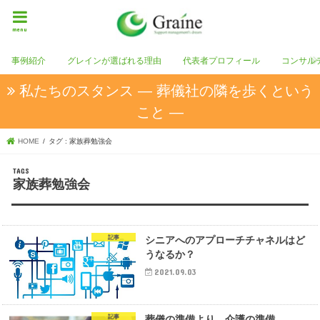
menu
事例紹介
グレインが選ばれる理由
代表者プロフィール
コンサル
私たちのスタンス ― 葬儀社の隣を歩くという
こと ―
HOME
タグ : 家族葬勉強会
家族葬勉強会
記事
シニアへのアプローチチャネルはど
うなるか？
2021.09.03
記事
葬儀の準備より、介護の準備