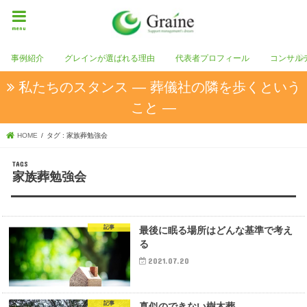
menu
事例紹介
グレインが選ばれる理由
代表者プロフィール
コンサル
私たちのスタンス ― 葬儀社の隣を歩くという
こと ―
HOME
タグ : 家族葬勉強会
家族葬勉強会
記事
最後に眠る場所はどんな基準で考え
る
2021.07.20
記事
真似のできない樹木葬