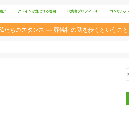
紹介
グレインが選ばれる理由
代表者プロフィール
コンサルテ
仕組みづくり
商品づくり
人づくり
私たちのスタンス ― 葬儀社の隣を歩くということ