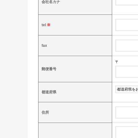
会社名カナ
tel
※
fax
〒
郵便番号
都道府県
住所