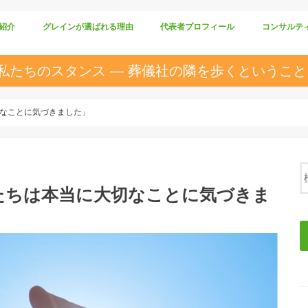
紹介
グレインが選ばれる理由
代表者プロフィール
コンサルテ
仕組みづくり
商品づくり
人づくり
私たちのスタンス ― 葬儀社の隣を歩くということ
なことに気づきました」
たちは本当に大切なことに気づきま