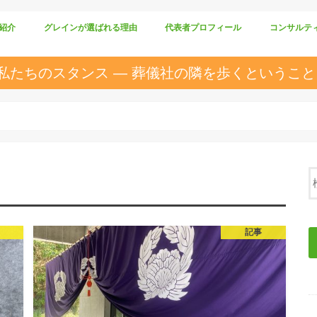
紹介
グレインが選ばれる理由
代表者プロフィール
コンサルテ
仕組みづくり
商品づくり
人づくり
私たちのスタンス ― 葬儀社の隣を歩くということ
記事