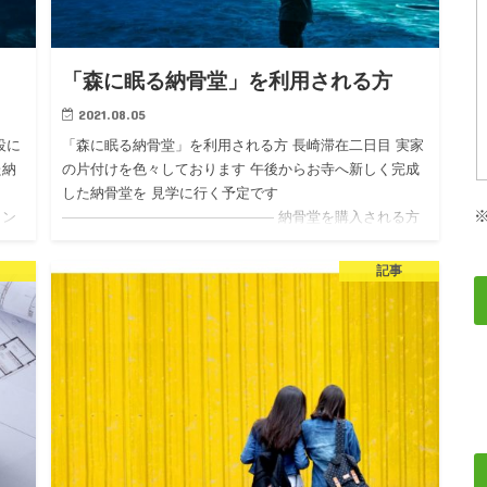
「森に眠る納骨堂」を利用される方
2021.08.05
設に
「森に眠る納骨堂」を利用される方 長崎滞在二日目 実家
た納
の片付けを色々しております 午後からお寺へ新しく完成
した納骨堂を 見学に行く予定です
ミン
——————————————— 納骨堂を購入される方
で多いのは 後継者の方が女性…
記事