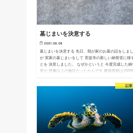
墓じまいを決意する
2021.08.08
墓じまいを決意する 先日、我が家のお墓の話をしま
が 実家の墓じまいをして 菩提寺の新しい納骨堂に移
とを 決意しました。 なぜかというと 今度完成した納
堂が 想像以上の施設だったからです 建築面積は150
上あ…
記事