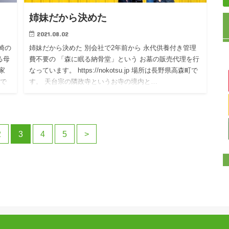
姉妹だから決めた
2021.08.02
崎の
姉妹だから決めた 別会社で2年前から 永代供養付き管理
る母
費不要の 「森に眠る納骨堂」という お墓の販売代理を行
家
なっています。 https://nokotsu.jp 場所は長野県高森町で
ので
す。 天台宗の隣政寺というお寺の境内と…
2
3
4
5
>