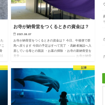
お寺が納骨堂をつくるときの資金は？
2021.08.07
した
お寺が納骨堂をつくるときの資金は？ 今日、午後便で群
すこ
馬へ戻ります 今回の予定はすべて完了 ・高齢者施設へ入
骨
居している母との面談 ・お墓の掃除 ・お寺の新納骨堂を
坪以
見学 —————————————————— お寺が納骨
堂をつ…
記事