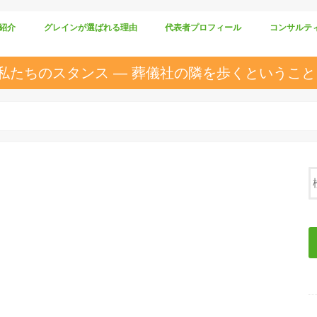
紹介
グレインが選ばれる理由
代表者プロフィール
コンサルテ
仕組みづくり
商品づくり
人づくり
私たちのスタンス ― 葬儀社の隣を歩くということ