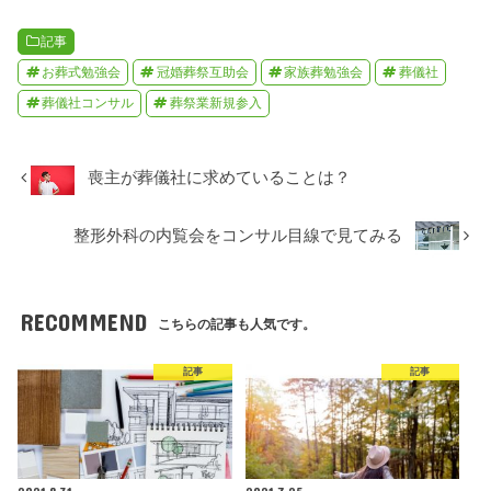
記事
お葬式勉強会
冠婚葬祭互助会
家族葬勉強会
葬儀社
葬儀社コンサル
葬祭業新規参入
喪主が葬儀社に求めていることは？
整形外科の内覧会をコンサル目線で見てみる
RECOMMEND
こちらの記事も人気です。
記事
記事