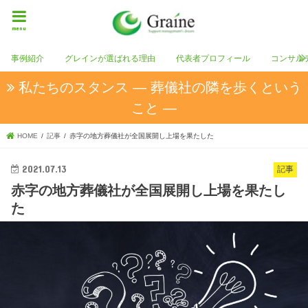
menu
事例紹介
グレインが選ばれる理由
代表者プロフィール
コンサル
私たちのスタンス ― 葬儀社の隣を歩くという
こと ―
HOME
記事
赤字の地方葬儀社が全国展開し上場を果たした
2021.07.13
記事
赤字の地方葬儀社が全国展開し上場を果たし
た