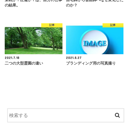
栄転か？左遷か？は、自分の仕事
自宅葬から会館葬へなぜ変化した
の結果。
のか？
記事
記事
2021.7.18
2021.8.27
二つの大型霊園の違い
ブランディング用の写真撮り