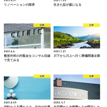
2021.8.31
2021.7.25
リノベーションの限界
生きた証が森になる
記事
記事
2021.6.6
2021.7.21
整形外科の内覧会をコンサル目線
川下から川上へ行く葬儀関連企業
で見てみる
記事
記事
2021.8.29
2022.4.7