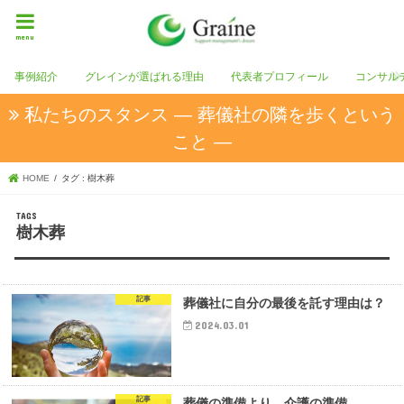
menu
事例紹介
グレインが選ばれる理由
代表者プロフィール
コンサル
私たちのスタンス ― 葬儀社の隣を歩くという
こと ―
HOME
タグ : 樹木葬
樹木葬
記事
葬儀社に自分の最後を託す理由は？
2024.03.01
記事
葬儀の準備より、介護の準備