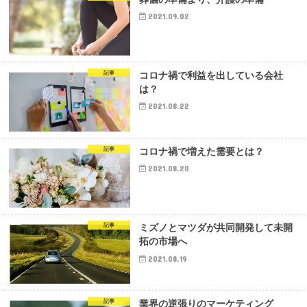
2021.09.02
記事
コロナ禍で利益を出している会社
は？
2021.08.22
記事
コロナ禍で増えた需要とは？
2021.08.20
記事
ミズノとマツダが共同開発して未開
拓の市場へ
2021.08.19
記事
業界の逆張りのマーケティング