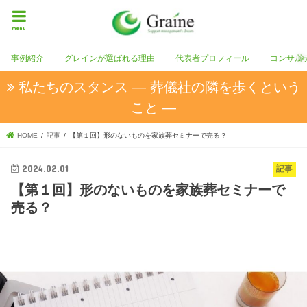
menu
事例紹介
グレインが選ばれる理由
代表者プロフィール
コンサル
私たちのスタンス ― 葬儀社の隣を歩くという
こと ―
HOME
記事
【第１回】形のないものを家族葬セミナーで売る？
2024.02.01
記事
【第１回】形のないものを家族葬セミナーで
売る？