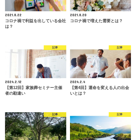
2021.8.22
2021.8.20
コロナ禍で利益を出している会社
コロナ禍で増えた需要とは？
は？
記事
記事
2024.2.12
2024.2.4
【第12回】家族葬セミナー主催
【第4回】運命を変える人の出会
者の勘違い
いとは？
記事
記事