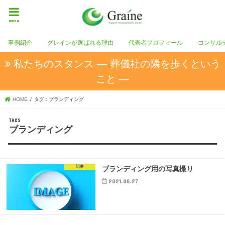
menu
事例紹介
グレインが選ばれる理由
代表者プロフィール
コンサル
私たちのスタンス ― 葬儀社の隣を歩くという
こと ―
HOME
タグ : ブランディング
ブランディング
記事
ブランディング用の写真撮り
2021.08.27