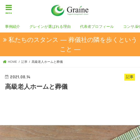
menu
事例紹介
グレインが選ばれる理由
代表者プロフィール
コンサル
私たちのスタンス ― 葬儀社の隣を歩くという
こと ―
HOME
記事
高級老人ホームと葬儀
2021.08.14
記事
高級老人ホームと葬儀